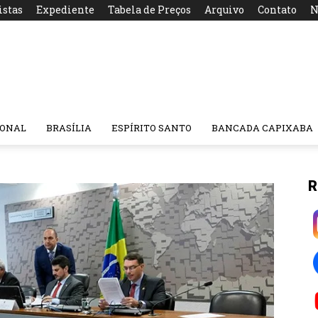
istas
Expediente
Tabela de Preços
Arquivo
Contato
N
IONAL
BRASÍLIA
ESPÍRITO SANTO
BANCADA CAPIXABA
R