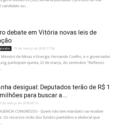
 candidato ao...
ro debate em Vitória novas leis de
ação
19 de março de 2018 17:54
pixaba
O Ministro de Minas e Energia, Fernando Coelho, e o governador
ung, participam quinta, 22 de março, do seminário "Reflexos
..
ha desigual: Deputados terão de R$ 1
 milhões para buscar a...
7 de março de 2018 00:15
- AGENCIA CONGRESSO - Quem não tem mandato vai receber
 Os recursos virão dos fundos partidário e eleitoral que
..