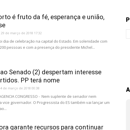
rto é fruto da fé, esperança e união,
P
se
29 de março de 2018 17:32
Foi dia de celebração na capital do Estado. Em solenidade com
.200 pessoas e com a presença do presidente Michel...
ao Senado (2) despertam interesse
rtidos. PP terá nome
24 de março de 2018 00:38
A
- AGENCIA CONGRESSO - Nem suplente de senador nem
a vice governador. O Progressista do ES também vai lançar um
o...
ra garante recursos para continuar