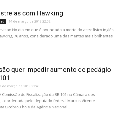
estrelas com Hawking
14 de março de 2018 22:02
zed
revisan No dia em que é anunciada a morte do astrofísico inglês
wking, 76 anos, considerado uma das mentes mais brilhantes
ão quer impedir aumento de pedágio
101
3 de março de 2018 21:40
 A Comissão de Fiscalização da BR 101 na Câmara dos
, coordenada pelo deputado federal Marcus Vicente
stas) cobrou hoje da Agência Nacional...