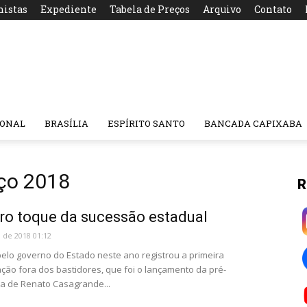
nistas
Expediente
Tabela de Preços
Arquivo
Contato
IONAL
BRASÍLIA
ESPÍRITO SANTO
BANCADA CAPIXABA
ço 2018
R
ro toque da sucessão estadual
 de 2018 01:12
pelo governo do Estado neste ano registrou a primeira
ão fora dos bastidores, que foi o lançamento da pré-
a de Renato Casagrande...