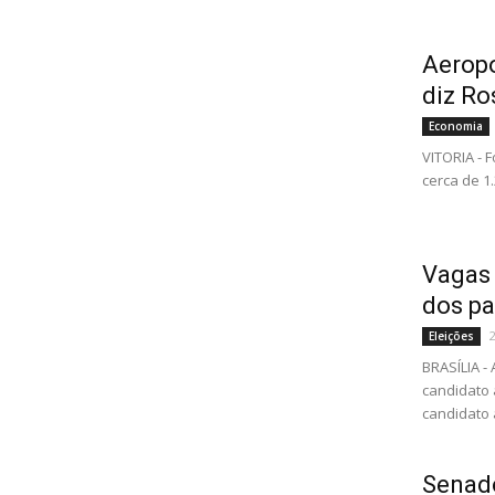
Aeropo
diz Ro
Economia
VITORIA - 
cerca de 1
Vagas 
dos pa
Eleições
BRASÍLIA 
candidato 
candidato a
Senado