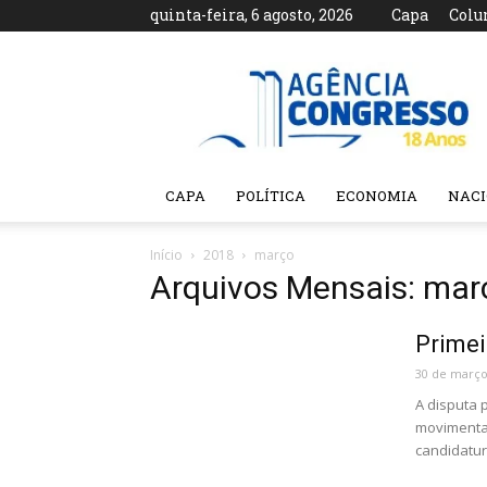
quinta-feira, 6 agosto, 2026
Capa
Colu
Agência
Congresso
CAPA
POLÍTICA
ECONOMIA
NAC
Início
2018
março
Arquivos Mensais: mar
Primei
30 de março
A disputa 
movimentaç
candidatur