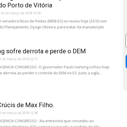
do Porto de Vitória
23 de março de 2018 15:59
 A senadora Rose de Freitas (MDB-ES) se reuniu hoje (23/3) com
 do Planejamento, Dyogo Oliveira, para tratar da manutenção
g sofre derrota e perde o DEM
1 de março de 2018 22:11
- AGENCIA CONGRESSO -O governador Paulo Hartung sofreu hoje
 derrota ao perder o controle do DEM no ES. Justo a sigla...
Crúcis de Max Filho.
0 de março de 2018 12:58
- AGENCIA CONGRESSO - Na entrevista que concedeu ao
 Rogério Medeiros (SD), semana passada, o prefeito de Vila