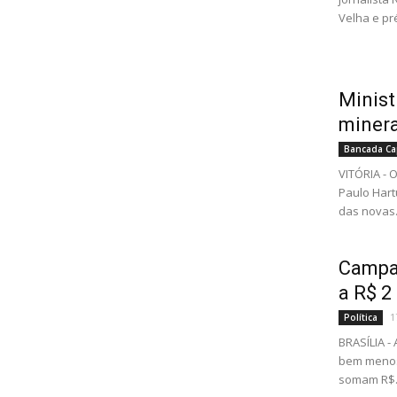
Velha e pré
Minist
miner
Bancada Ca
VITÓRIA - 
Paulo Hart
das novas.
Campan
a R$ 2
1
Política
BRASÍLIA 
bem menos.
somam R$.