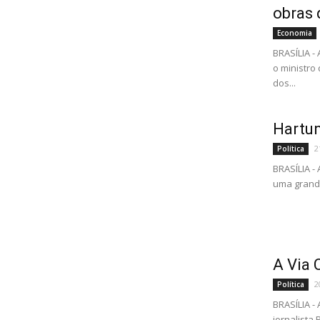
obras 
Economia
BRASÍLIA -
o ministro
dos...
Hartun
2
Política
BRASÍLIA 
uma grande
A Via 
2
Política
BRASÍLIA 
jornalista