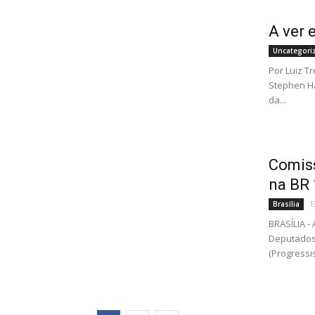
A ver 
Uncategori
Por Luiz T
Stephen Ha
da...
Comiss
na BR 
1
Brasília
BRASÍLIA -
Deputados
(Progressi