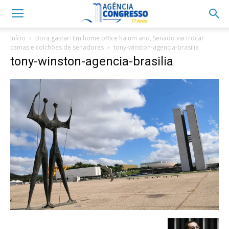
Início
Bora gastar: Em home office há um ano, Senado vai trocar
camas e colchões de senadores
tony-winston-agencia-brasilia
tony-winston-agencia-brasilia