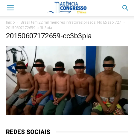
Início
Brasil tem 22 mil menores infratores presos. No ES são 727
20150607172659-cc3b3pia
20150607172659-cc3b3pia
REDES SOCIAIS