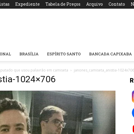
istas
Expediente
Tabela de Preços
Arquivo
Contato
N
IONAL
BRASÍLIA
ESPÍRITO SANTO
BANCADA CAPIXABA
deputado que usou palavrão em camiseta
janones_camiseta_anistia-1024x70
stia-1024×706
R