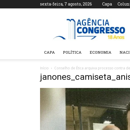
sexta-feira, 7 agosto, 2026
Capa
Colun
Agência
Congresso
CAPA
POLÍTICA
ECONOMIA
NAC
Início
Conselho de Ética arquiva processo contra 
janones_camiseta_ani