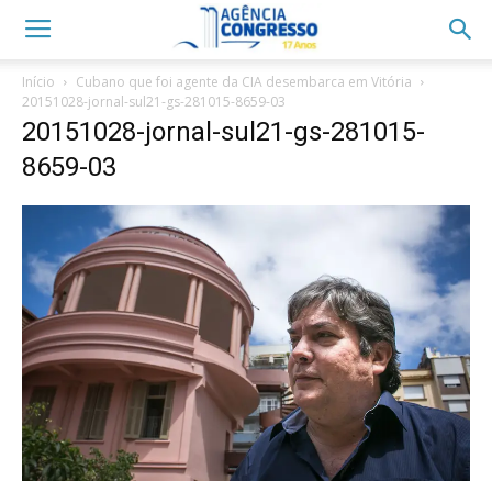
Início
Cubano que foi agente da CIA desembarca em Vitória
20151028-jornal-sul21-gs-281015-8659-03
20151028-jornal-sul21-gs-281015-
8659-03