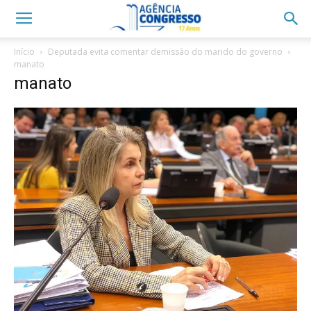
Início
Deputada evita comentar demissão do marido do governo
manato
manato