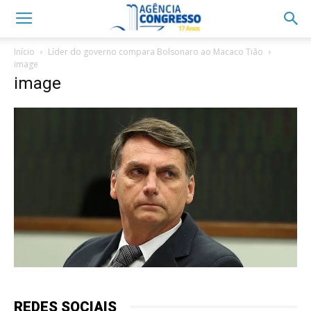
Início
Líder do governo compara Bolsonaro ao Macaco Tião
image
image
REDES SOCIAIS