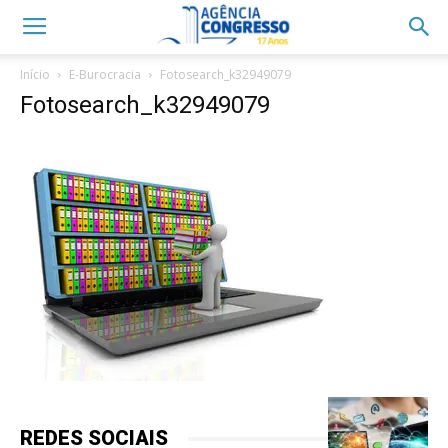
Início
E-Burocracia
Fotosearch_k32949079
Fotosearch_k32949079
REDES SOCIAIS