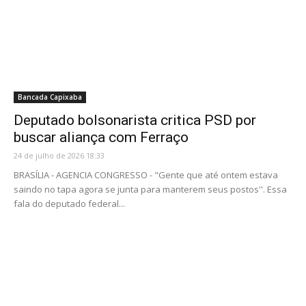
Bancada Capixaba
Deputado bolsonarista critica PSD por
buscar aliança com Ferraço
24 de julho de 2026 18:33
BRASÍLIA - AGENCIA CONGRESSO - "Gente que até ontem estava
saindo no tapa agora se junta para manterem seus postos''. Essa
fala do deputado federal...