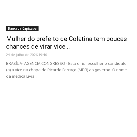
Bancada Capixaba
Mulher do prefeito de Colatina tem poucas
chances de virar vice...
24 de julho de 2026 19:46
BRASÍLIA- AGENCIA CONGRESSO - Está difícil escolher o candidato
(a) a vice na chapa de Ricardo Ferraço (MDB) ao governo. O nome
da médica Lívia...