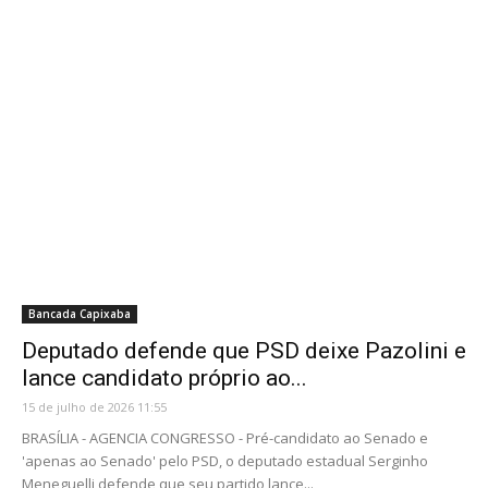
Bancada Capixaba
Deputado defende que PSD deixe Pazolini e
lance candidato próprio ao...
15 de julho de 2026 11:55
BRASÍLIA - AGENCIA CONGRESSO - Pré-candidato ao Senado e
'apenas ao Senado' pelo PSD, o deputado estadual Serginho
Meneguelli defende que seu partido lance...