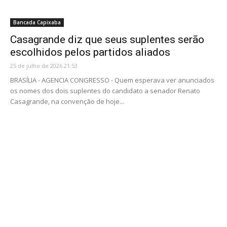
Bancada Capixaba
Casagrande diz que seus suplentes serão
escolhidos pelos partidos aliados
25 de julho de 2026 21:53
BRASÍLIA - AGENCIA CONGRESSO - Quem esperava ver anunciados
os nomes dos dois suplentes do candidato a senador Renato
Casagrande, na convenção de hoje...