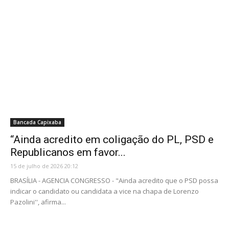
Bancada Capixaba
“Ainda acredito em coligação do PL, PSD e
Republicanos em favor...
15 de julho de 2026 20:12
BRASÍLIA - AGENCIA CONGRESSO - "Ainda acredito que o PSD possa
indicar o candidato ou candidata a vice na chapa de Lorenzo
Pazolini'', afirma...