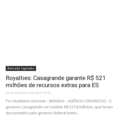
Bancada Capixaba
Royalties: Casagrande garante R$ 521
milhões de recursos extras para ES
23 de fevereiro de 2019 15:56
Por Humberto Azevedo - BRASÍLIA – AGÊNCIA CONGRESSO - O
governo Casagrande vai receber R$ 521,8 milhões, que foram
descontados pelo governo federal entre...