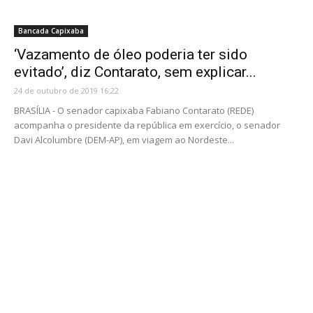
Bancada Capixaba
‘Vazamento de óleo poderia ter sido
evitado’, diz Contarato, sem explicar...
24 de outubro de 2019 16:22
BRASÍLIA - O senador capixaba Fabiano Contarato (REDE)
acompanha o presidente da república em exercício, o senador
Davi Alcolumbre (DEM-AP), em viagem ao Nordeste...