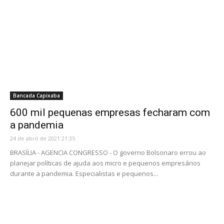
Bancada Capixaba
600 mil pequenas empresas fecharam com
a pandemia
24 de abril de 2021 21:35
BRASÍLIA - AGENCIA CONGRESSO - O governo Bolsonaro errou ao
planejar políticas de ajuda aos micro e pequenos empresários
durante a pandemia. Especialistas e pequenos...