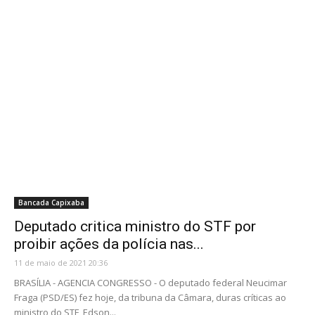
Bancada Capixaba
Deputado critica ministro do STF por
proibir ações da polícia nas...
11 de maio de 2021 20:36
BRASÍLIA - AGENCIA CONGRESSO - O deputado federal Neucimar
Fraga (PSD/ES) fez hoje, da tribuna da Câmara, duras críticas ao
ministro do STF, Edson...