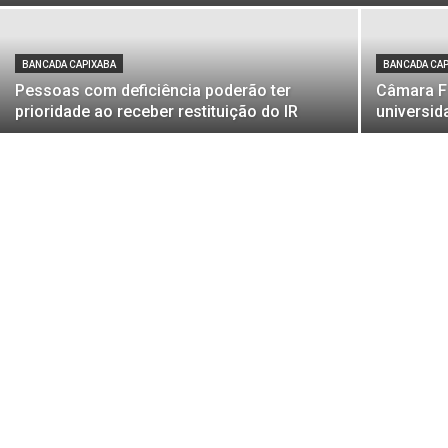
BANCADA CAPIXABA
BANCADA CA
Pessoas com deficiência poderão ter
Câmara Fe
prioridade ao receber restituição do IR
universi