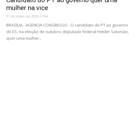
Candidato do PT ao governo quer uma
mulher na vice
31 de maio de 2026 21:44
BRASÍLIA - AGENCIA CONGRESSO - O candidato do PT ao governo
do ES, na eleição de outubro, deputado federal Helder Salomão,
quer uma mulher...