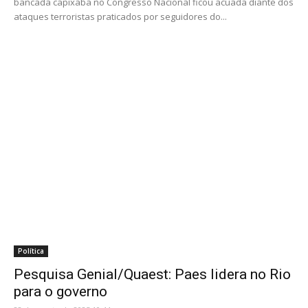
bancada capixaba no Congresso Nacional ficou acuada diante dos
ataques terroristas praticados por seguidores do...
Política
Pesquisa Genial/Quaest: Paes lidera no Rio
para o governo