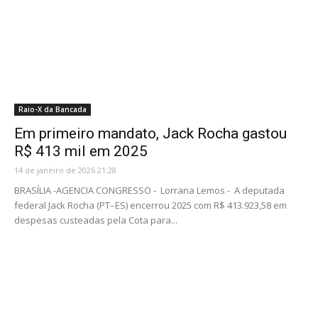
Raio-X da Bancada
Em primeiro mandato, Jack Rocha gastou
R$ 413 mil em 2025
14 de janeiro de 2026 21:28
BRASÍLIA -AGENCIA CONGRESSO - Lorrana Lemos - A deputada
federal Jack Rocha (PT–ES) encerrou 2025 com R$ 413.923,58 em
despesas custeadas pela Cota para...