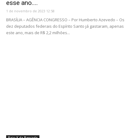
esse ano....
1 de novembro de 2023 12:58
BRASÍLIA – AGÊNCIA CONGRESSO – Por Humberto Azevedo – Os
dez deputados federais do Espírito Santo já gastaram, apenas
este ano, mais de R$ 2,2 milhões...
Raio-X da Bancada