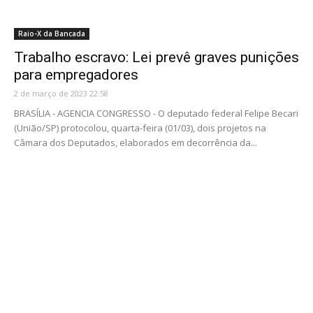
Raio-X da Bancada
Trabalho escravo: Lei prevê graves punições
para empregadores
2 de março de 2023 22:58
BRASÍLIA - AGENCIA CONGRESSO - O deputado federal Felipe Becari
(União/SP) protocolou, quarta-feira (01/03), dois projetos na
Câmara dos Deputados, elaborados em decorrência da...