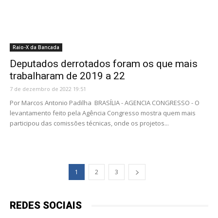
Raio-X da Bancada
Deputados derrotados foram os que mais
trabalharam de 2019 a 22
7 de dezembro de 2022 19:51
Por Marcos Antonio Padilha BRASÍLIA - AGENCIA CONGRESSO - O
levantamento feito pela Agência Congresso mostra quem mais
participou das comissões técnicas, onde os projetos...
1
2
3
REDES SOCIAIS