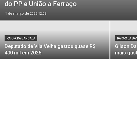
do PP e União a Ferraço
1 de março de 2026 12:08
RAIO-X DA BANCADA
RAIO-X DA B
Deputado de Vila Velha gastou quase R$
Gilson Da
400 mil em 2025
mais gast