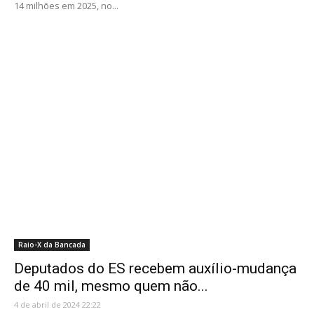
14 milhões em 2025, no...
Raio-X da Bancada
Deputados do ES recebem auxílio-mudança
de 40 mil, mesmo quem não...
4 de abril de 2024 22:22