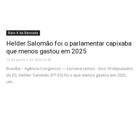
Raio-X da Bancada
Helder Salomão foi o parlamentar capixaba
que menos gastou em 2025
14 de janeiro de 2026 22:48
Brasília – Agência Congresso — Lorrana Lemos - Dos 10 deputados
do ES, Helder Salomão (PT-ES) foi o que menos gastou em 2025,
um...