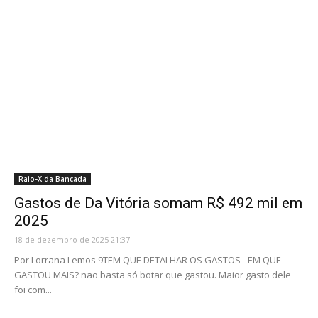
Raio-X da Bancada
Gastos de Da Vitória somam R$ 492 mil em
2025
18 de dezembro de 2025 21:37
Por Lorrana Lemos 9TEM QUE DETALHAR OS GASTOS - EM QUE
GASTOU MAIS? nao basta só botar que gastou. Maior gasto dele
foi com...