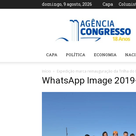
domingo, 9 agosto, 2026
Capa
Colunis
Agência
Congresso
CAPA
POLÍTICA
ECONOMIA
NAC
Início
Expedição marca reinauguração da Trilha do 
WhatsApp Image 2019-