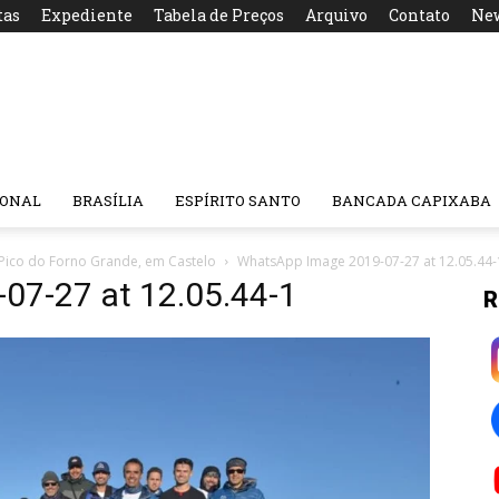
tas
Expediente
Tabela de Preços
Arquivo
Contato
New
IONAL
BRASÍLIA
ESPÍRITO SANTO
BANCADA CAPIXABA
Pico do Forno Grande, em Castelo
WhatsApp Image 2019-07-27 at 12.05.44-
07-27 at 12.05.44-1
R