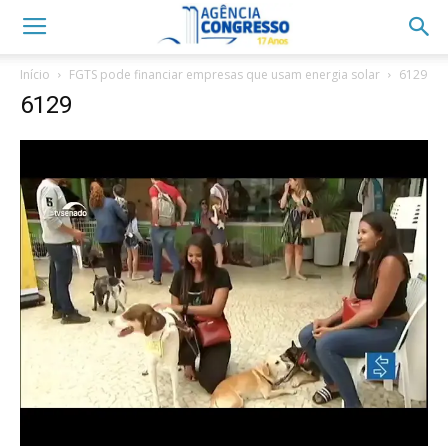
Início
FGTS pode financiar empresas que usam energia solar
6129
6129