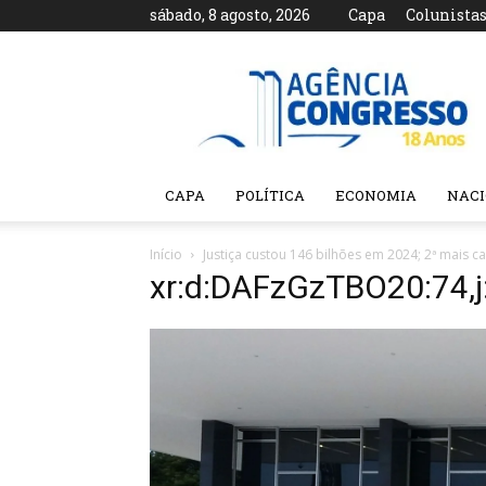
sábado, 8 agosto, 2026
Capa
Colunista
Agência
Congresso
CAPA
POLÍTICA
ECONOMIA
NAC
Início
Justiça custou 146 bilhões em 2024; 2ª mais 
xr:d:DAFzGzTBO20:74,