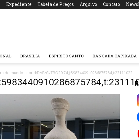
s
Expediente
Tabela de Preços
Arquivo
Contato
Newsl
IONAL
BRASÍLIA
ESPÍRITO SANTO
BANCADA CAPIXABA
cara do mundo
xr:d:DAFzGzTBO20:74,j:5983440910286875784,t:23111022
j:5983440910286875784,t:23111
R