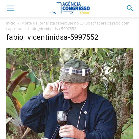
Início
Morte de jornalista repercute no ES. Boechat era casado com
capixaba
fabio_vicentinidsa-5997552
fabio_vicentinidsa-5997552