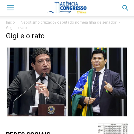
Início
Nepotismo cruzado? deputado nomeia filha de senador
Gigi e o rato
Gigi e o rato