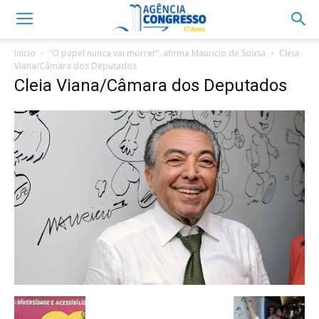
Início
“O papel nunca vai morrer”, afirma Mauricio de Sousa
Cleia
Viana/Câmara dos Deputados
Cleia Viana/Câmara dos Deputados