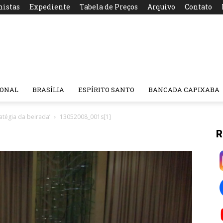
nistas
Expediente
Tabela de Preços
Arquivo
Contato
IONAL
BRASÍLIA
ESPÍRITO SANTO
BANCADA CAPIXABA
atégia da beirada’
13052008_001s[1]
R