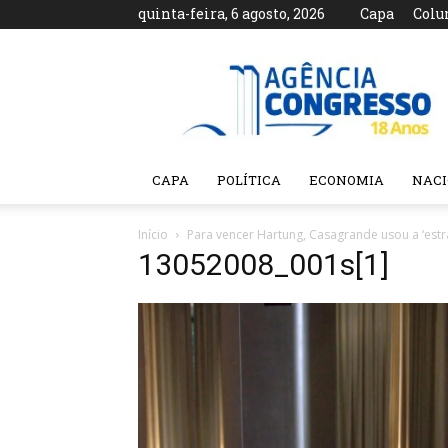
quinta-feira, 6 agosto, 2026
Capa
Colu
Agência
Congresso
CAPA
POLÍTICA
ECONOMIA
NAC
Início
Para vencer Hartung, Casagrande usou a ‘estr
13052008_001s[1]