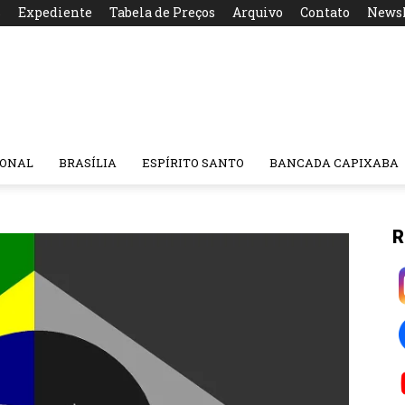
s
Expediente
Tabela de Preços
Arquivo
Contato
Newsl
IONAL
BRASÍLIA
ESPÍRITO SANTO
BANCADA CAPIXABA
R