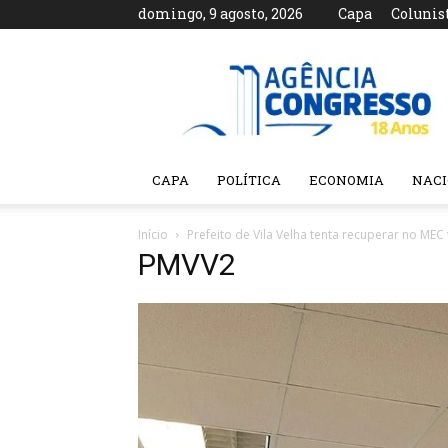
domingo, 9 agosto, 2026
Capa
Colunis
Agência
Congresso
CAPA
POLÍTICA
ECONOMIA
NAC
Início
Prefeito de Vila Velha tenta recuperar no ME
PMVV2