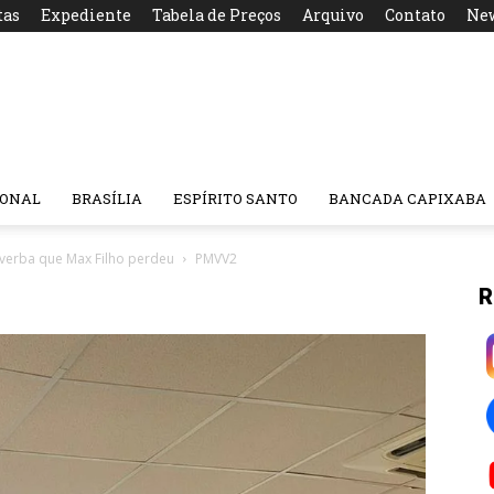
tas
Expediente
Tabela de Preços
Arquivo
Contato
New
IONAL
BRASÍLIA
ESPÍRITO SANTO
BANCADA CAPIXABA
C verba que Max Filho perdeu
PMVV2
R