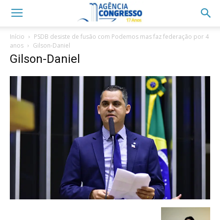
Início
PSDB desiste de fusão com Podemos mas faz federação por 4
anos
Gilson-Daniel
Gilson-Daniel