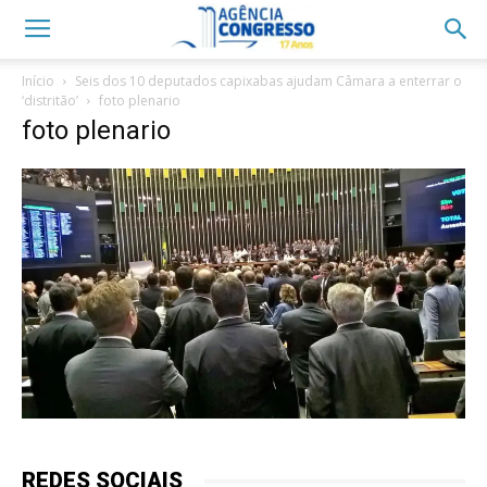
Início
Seis dos 10 deputados capixabas ajudam Câmara a enterrar o
‘distritão’
foto plenario
foto plenario
REDES SOCIAIS