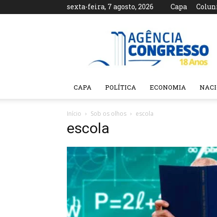
sexta-feira, 7 agosto, 2026
Capa
Colun
Agência
Congresso
CAPA
POLÍTICA
ECONOMIA
NAC
Início
Sob os olhos
escola
escola