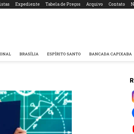
istas
Expediente
Tabela de Preços
Arquivo
Contato
N
IONAL
BRASÍLIA
ESPÍRITO SANTO
BANCADA CAPIXABA
R