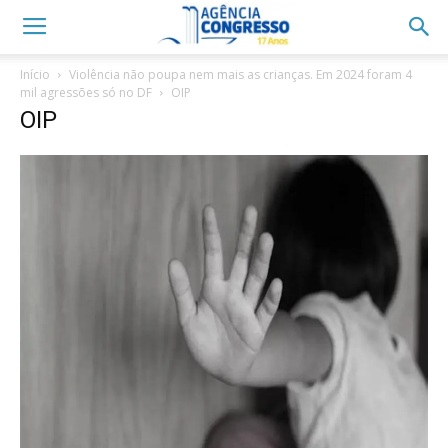
Início
Violência não poupa nem mais as crianças. Em 2024 foram 4
mil agressões só no DF
OIP
OIP