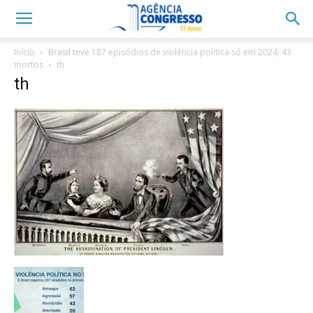
Início
Brasil teve 187 episódios de violência política só em 2024; 43
mortos
th
th