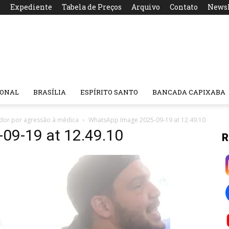
s
Expediente
Tabela de Preços
Arquivo
Contato
Newsl
IONAL
BRASÍLIA
ESPÍRITO SANTO
BANCADA CAPIXABA
ador por agressão à médica
WhatsApp Image 2025-09-19 at 12.49.10
09-19 at 12.49.10
R