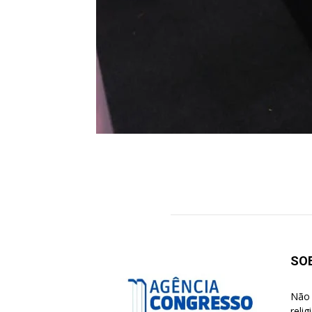
SO
Não 
reli