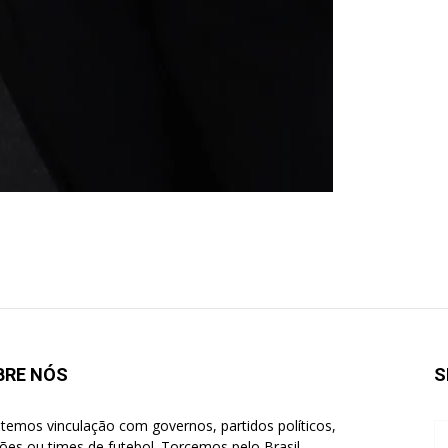
BRE NÓS
S
temos vinculação com governos, partidos políticos,
giões ou times de futebol. Torcemos pelo Brasil.