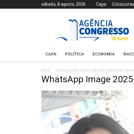
sábado, 8 agosto, 2026
Capa
Colunista
Agência
Congresso
CAPA
POLÍTICA
ECONOMIA
NAC
Início
Câmara volta atrás e decide enquadrar vere
WhatsApp Image 2025-