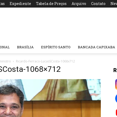
tas
Expediente
Tabela de Preços
Arquivo
Contato
New
IONAL
BRASÍLIA
ESPÍRITO SANTO
BANCADA CAPIXABA
ministro
Ricardo-Ferraco-LucasSCosta-1068x712
sSCosta-1068×712
R