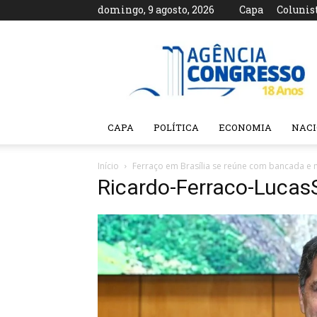
domingo, 9 agosto, 2026
Capa
Colunis
Agência
Congresso
CAPA
POLÍTICA
ECONOMIA
NAC
Início
Ferraço em Brasília se reúne com bancada e 
Ricardo-Ferraco-Luca