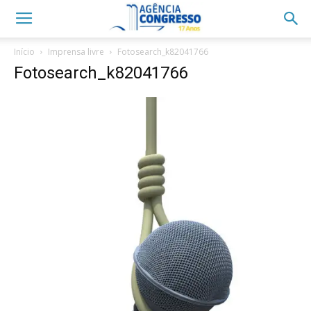
Início
Imprensa livre
Fotosearch_k82041766
Fotosearch_k82041766