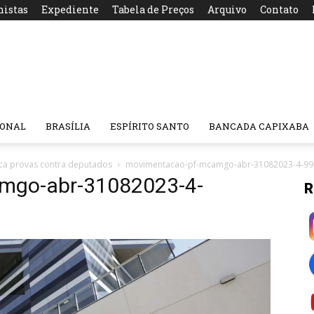
nistas
Expediente
Tabela de Preços
Arquivo
Contato
IONAL
BRASÍLIA
ESPÍRITO SANTO
BANCADA CAPIXABA
ca provas contra deputados
movimentacao-pf-mcamgo-abr-31082023-4-99
mgo-abr-31082023-4-
R