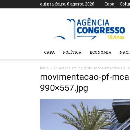
quinta-feira, 6 agosto, 2026
Capa
Colu
Agência
Congresso
CAPA
POLÍTICA
ECONOMIA
NAC
Início
PF avança em inquérito sobre emendas e bus
movimentacao-pf-mca
990×557.jpg