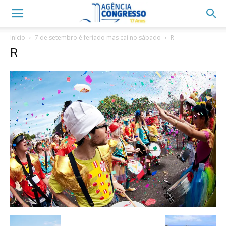
Início
7 de setembro é feriado mas cai no sábado
R
R