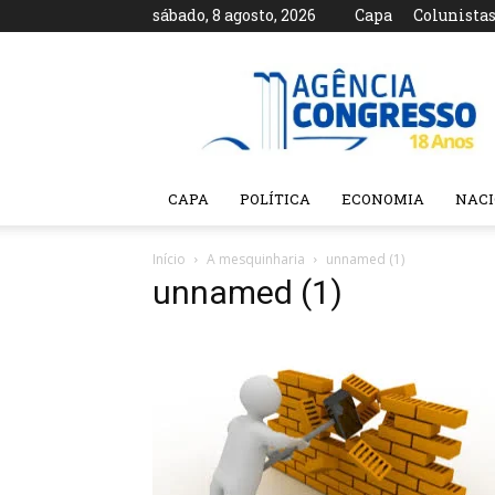
sábado, 8 agosto, 2026
Capa
Colunista
Agência
Congresso
CAPA
POLÍTICA
ECONOMIA
NAC
Início
A mesquinharia
unnamed (1)
unnamed (1)