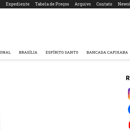
s
Expediente
Tabela de Preços
Arquivo
Contato
Newsl
IONAL
BRASÍLIA
ESPÍRITO SANTO
BANCADA CAPIXABA
R