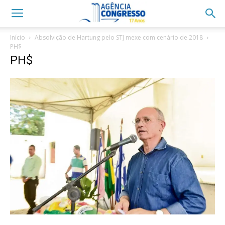
Início
Absolvição de Hartung pelo STJ mexe com cenário de 2018
PH$
PH$