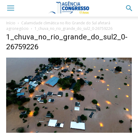
Início
Calamidade climática no Rio Grande do Sul afetará
agronegócio
1_chuva_no_rio_grande_do_sul2_0-26759226
1_chuva_no_rio_grande_do_sul2_0-
26759226