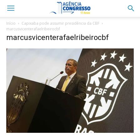
Início
Capixaba pode assumir presidência da CBF
marcusvicenterafaelribeirocbf
marcusvicenterafaelribeirocbf