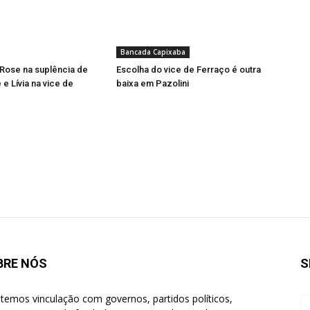
Bancada Capixaba
Rose na suplência de
Escolha do vice de Ferraço é outra
e Lívia na vice de
baixa em Pazolini
BRE NÓS
S
temos vinculação com governos, partidos políticos,