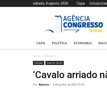
sábado, 8 agosto, 2026
Capa
Colunista
Agência
Congresso
CAPA
POLÍTICA
ECONOMIA
NAC
Início
Eleições
Eleições
Espírito Santo
‘Cavalo arriado 
Por
Notícia
-
5 de junho de 2025 12:35