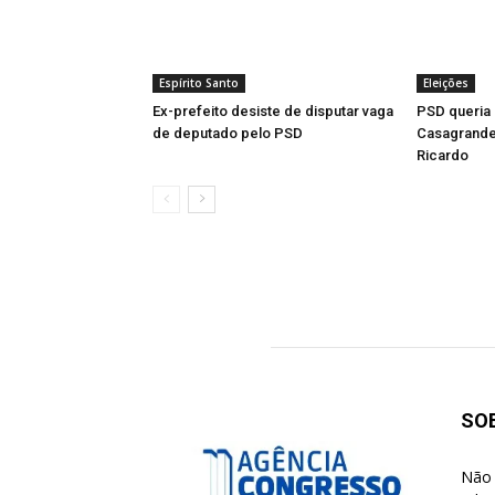
Espírito Santo
Eleições
Ex-prefeito desiste de disputar vaga
PSD queria 
de deputado pelo PSD
Casagrande 
Ricardo
SO
Não 