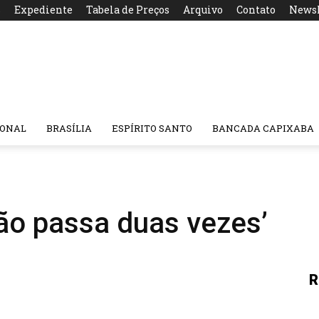
s
Expediente
Tabela de Preços
Arquivo
Contato
Newsl
IONAL
BRASÍLIA
ESPÍRITO SANTO
BANCADA CAPIXABA
não passa duas vezes’
R