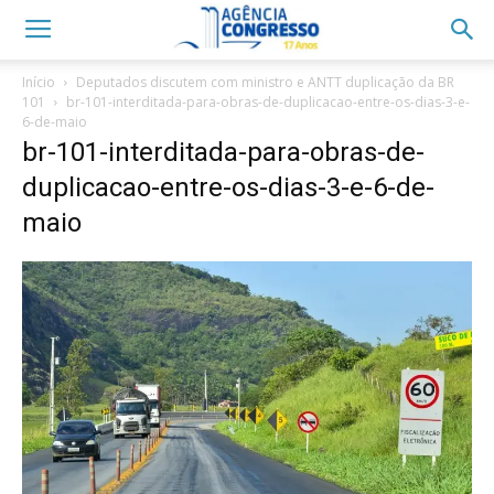
Início
Deputados discutem com ministro e ANTT duplicação da BR
101
br-101-interditada-para-obras-de-duplicacao-entre-os-dias-3-e-
6-de-maio
br-101-interditada-para-obras-de-
duplicacao-entre-os-dias-3-e-6-de-
maio