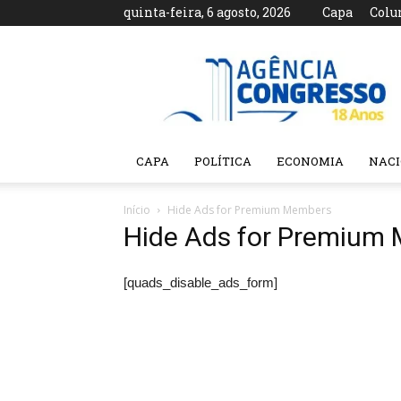
quinta-feira, 6 agosto, 2026
Capa
Colu
Agência
Congresso
CAPA
POLÍTICA
ECONOMIA
NAC
Início
Hide Ads for Premium Members
Hide Ads for Premium
[quads_disable_ads_form]