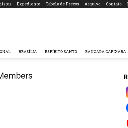
nistas
Expediente
Tabela de Preços
Arquivo
Contato
IONAL
BRASÍLIA
ESPÍRITO SANTO
BANCADA CAPIXABA
 Members
R