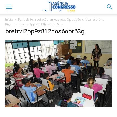
Início
Fundeb tem votação ameaçada. Oposição critica relatório
Rigoni
bretrvi2pp9z812hos6obr63g
bretrvi2pp9z812hos6obr63g