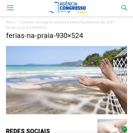
Início
Governo divulga feriados e pontos facultativos de 2021
ferias-na-praia-930x524
ferias-na-praia-930×524
REDES SOCIAIS