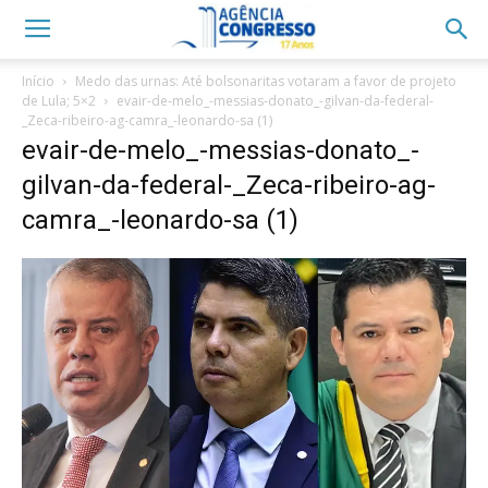
Início
Medo das urnas: Até bolsonaritas votaram a favor de projeto
de Lula; 5×2
evair-de-melo_-messias-donato_-gilvan-da-federal-
_Zeca-ribeiro-ag-camra_-leonardo-sa (1)
evair-de-melo_-messias-donato_-
gilvan-da-federal-_Zeca-ribeiro-ag-
camra_-leonardo-sa (1)