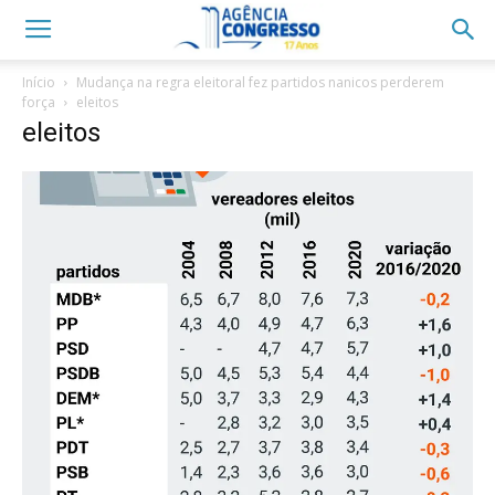
Início
Mudança na regra eleitoral fez partidos nanicos perderem
força
eleitos
eleitos