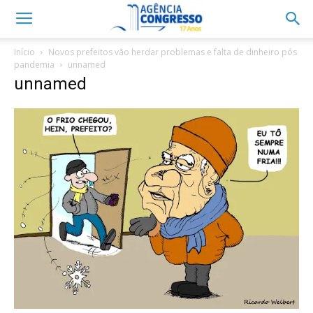
Início
Novos prefeitos vão herdar problemas e falta de dinheiro pós
pandemia
unnamed
unnamed