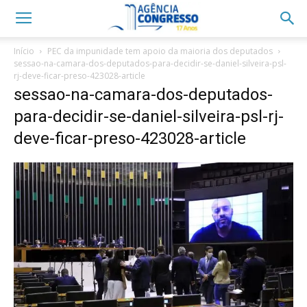
Início
PEC da impunidade tem apoio da maioria dos deputados
sessao-na-camara-dos-deputados-para-decidir-se-daniel-silveira-psl-
rj-deve-ficar-preso-423028-article
sessao-na-camara-dos-deputados-
para-decidir-se-daniel-silveira-psl-rj-
deve-ficar-preso-423028-article