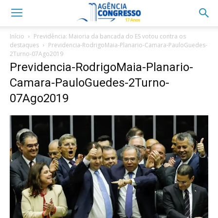
Início
Previdência: Maioria da bancada do ES votou contra os
destaques
Previdencia-RodrigoMaia-Planario-Camara-PauloGuedes-
2Turno-07Ago2019
Previdencia-RodrigoMaia-Planario-
Camara-PauloGuedes-2Turno-
07Ago2019