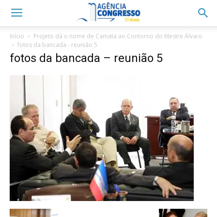
Início
Projeto dá o nome de Camata ao Contorno do Mestre Álvaro
fotos da bancada - reunião 5
fotos da bancada – reunião 5