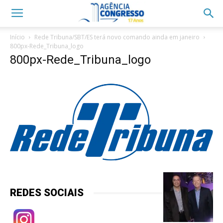
Início
Rede Tribuna/SBT/ES terá novo comando ainda em janeiro
800px-Rede_Tribuna_logo
800px-Rede_Tribuna_logo
REDES SOCIAIS