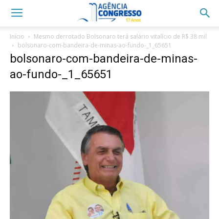
Início
Mesmo derrotado Bolsonaro terá salário vitalício de R$ 38 mil
bolsonaro-com-bandeira-de-minas-ao-fundo-_1_65651
bolsonaro-com-bandeira-de-minas-
ao-fundo-_1_65651