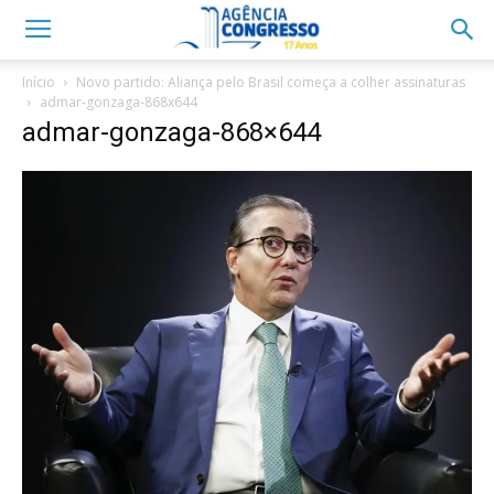
Início
Novo partido: Aliança pelo Brasil começa a colher assinaturas
admar-gonzaga-868x644
admar-gonzaga-868×644